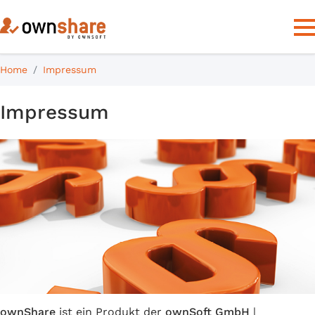
Home
Impressum
Impressum
ownShare
ist ein Produkt der
ownSoft GmbH
|